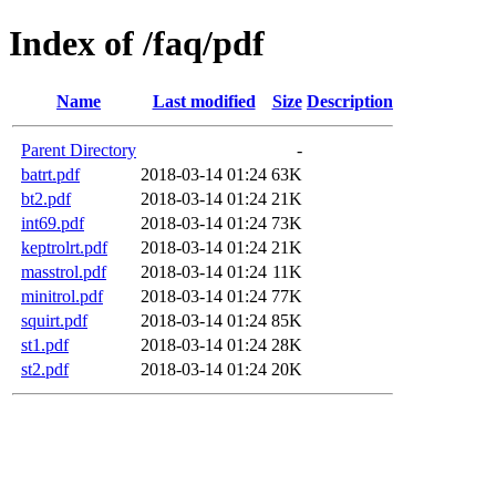
Index of /faq/pdf
Name
Last modified
Size
Description
Parent Directory
-
batrt.pdf
2018-03-14 01:24
63K
bt2.pdf
2018-03-14 01:24
21K
int69.pdf
2018-03-14 01:24
73K
keptrolrt.pdf
2018-03-14 01:24
21K
masstrol.pdf
2018-03-14 01:24
11K
minitrol.pdf
2018-03-14 01:24
77K
squirt.pdf
2018-03-14 01:24
85K
st1.pdf
2018-03-14 01:24
28K
st2.pdf
2018-03-14 01:24
20K